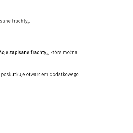
sane frachty
„
.
Moje zapisane frachty
„, które można
co poskutkuje otwarciem dodatkowego