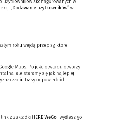
do użytkowników skonfigurowanych w
kcji „
Dodawanie użytkowników
” w
yszłym roku wejdą przepisy, które
Google Maps. Po jego otwarciu otworzy
alna, ale staramy się jak najlepiej
yznaczaniu trasy odpowiednich
 link z zakładki
HERE WeGo
i wyślesz go