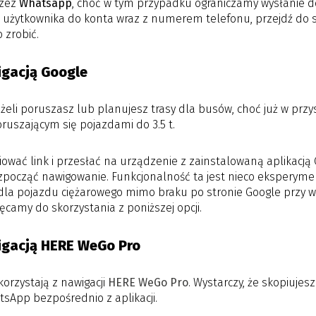
rzez
Whatsapp
, choć w tym przypadku ograniczamy wysłanie 
użytkownika do konta wraz z numerem telefonu, przejdź do se
 zrobić.
igacją Google
jeżeli poruszasz lub planujesz trasy dla busów, choć już w prz
uszającym się pojazdami do 3.5 t.
wać link i przesłać na urządzenie z zainstalowaną aplikacją 
zpocząć nawigowanie. Funkcjonalność ta jest nieco eksperyment
la pojazdu ciężarowego mimo braku po stronie Google przy w
ęcamy do skorzystania z poniższej opcji.
igacją HERE WeGo Pro
korzystają z nawigacji
HERE WeGo Pro
. Wystarczy, że skopiujesz
sApp bezpośrednio z aplikacji.