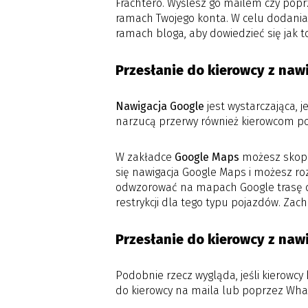
Frachtero. Wyślesz go mailem czy pop
ramach Twojego konta. W celu dodania 
ramach bloga, aby dowiedzieć się jak to
Przesłanie do kierowcy z naw
Nawigacja Google
jest wystarczająca, 
narzucą przerwy również kierowcom por
W zakładce
Google Maps
możesz skopio
się nawigacja Google Maps i możesz ro
odwzorować na mapach Google trasę d
restrykcji dla tego typu pojazdów. Zach
Przesłanie do kierowcy z naw
Podobnie rzecz wygląda, jeśli kierowcy 
do kierowcy na maila lub poprzez What