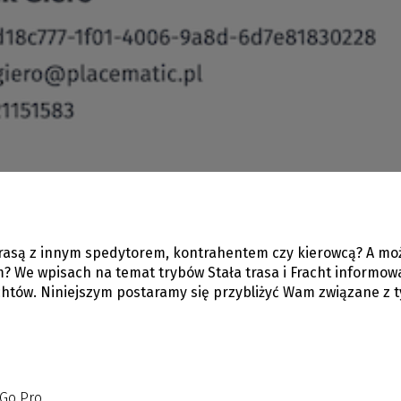
trasą z innym spedytorem, kontrahentem czy kierowcą? A może
m? We wpisach na temat trybów Stała trasa i Fracht informowa
achtów. Niniejszym postaramy się przybliżyć Wam związane z t
eGo Pro