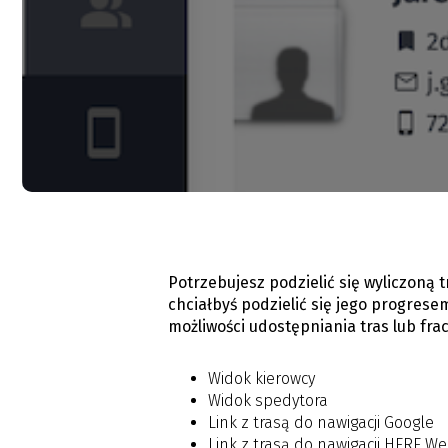
Potrzebujesz podzielić się wyliczoną 
chciałbyś podzielić się jego progrese
możliwości udostępniania tras lub fr
Widok kierowcy
Widok spedytora
Link z trasą do nawigacji Google
Link z trasą do nawigacji HERE W